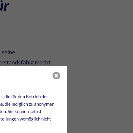
ür
 seine
erstandsfähig macht.
gkeit und Dehnbarkeit im
lastbare Bauteile ist,
nwendung finden.
, die für den Betrieb der
e, die lediglich zu anonymen
N-GJS-600-3 (GGG60)
den. Sie können selbst
stellungen womöglich nicht
n
rst langlebig wird.