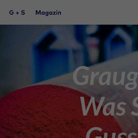
Graug
Was S
Guss