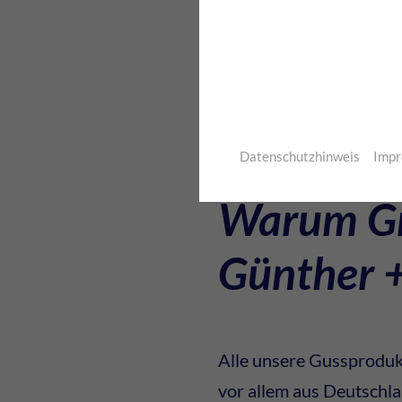
Besonders in der Herst
ist Sphäroguss aufgrun
Wert.
Datenschutzhinweis
Imp
Warum Gr
Günther 
Alle unsere Gussproduk
vor allem aus Deutschla