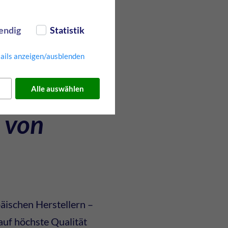
ugbau
endig
Statistik
it von unschätzbarem
ails anzeigen/ausblenden
Alle auswählen
 von
äischen Herstellern –
auf höchste Qualität