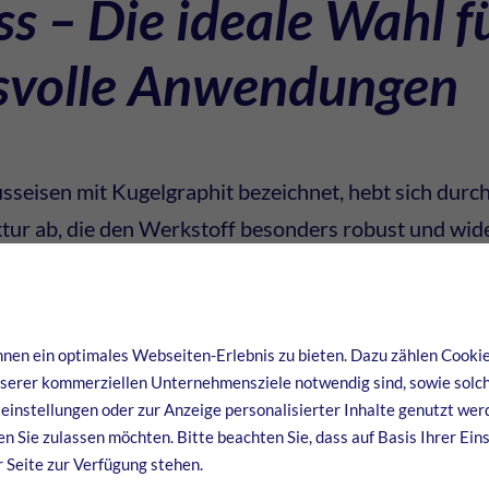
s – Die ideale Wahl f
svolle Anwendungen
sseisen mit Kugelgraphit bezeichnet, hebt sich durch
tur ab, die den Werkstoff besonders robust und wid
tur sorgt für eine deutliche Steigerung der Zugfesti
wodurch Sphäroguss eine bevorzugte Wahl für hochbe
hnik, im Maschinenbau und in der Fahrzeugtechnik A
en ein optimales Webseiten-Erlebnis zu bieten. Dazu zählen Cookies
nserer kommerziellen Unternehmensziele notwendig sind, sowie solch
S-400-15 (GGG40), EN-GJS-500-7 (GGG50) und E
einstellungen oder zur Anzeige personalisierter Inhalte genutzt wer
n Sie zulassen möchten. Bitte beachten Sie, dass auf Basis Ihrer Ein
ch bei hohen Belastungen und extremen Temperature
r Seite zur Verfügung stehen.
offwerte beizubehalten, wodurch der Werkstoff äuße