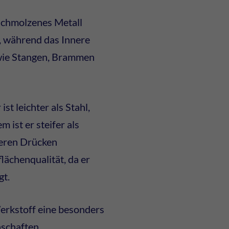
eschmolzenes Metall
ht, während das Innere
n wie Stangen, Brammen
st leichter als Stahl,
 ist er steifer als
heren Drücken
lächenqualität, da er
gt.
erkstoff eine besonders
nschaften