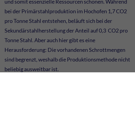
und somit essenzielle Ressourcen schonen. Während
bei der Primärstahlproduktion im Hochofen 1,7 CO2
pro Tonne Stahl entstehen, beläuft sich bei der
Sekundärstahlherstellung der Anteil auf 0,3 CO2 pro
Tonne Stahl. Aber auch hier gibt es eine
Herausforderung: Die vorhandenen Schrottmengen
sind begrenzt, weshalb die Produktionsmethode nicht
beliebig ausweitbar ist.
3. Nachhaltige Logistik
Eine dritte Lösung hin zur ressourcenschonenden
Stahlproduktion verbirgt sich im Ansatz der Logistik.