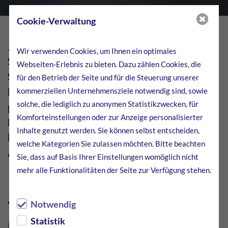
Cookie-Verwaltung
Juni 2024
Wir verwenden Cookies, um Ihnen ein optimales
Stahl ist in punkto Nachhaltigkeit wie ein
Webseiten-Erlebnis zu bieten. Dazu zählen Cookies, die
Schmelztiegel aus unterschiedlichen
für den Betrieb der Seite und für die Steuerung unserer
Legierungen. Während der Werkstoff viele
kommerziellen Unternehmensziele notwendig sind, sowie
solche, die lediglich zu anonymen Statistikzwecken, für
positive Eigenschaften besitzt, ist die
Komforteinstellungen oder zur Anzeige personalisierter
Herstellung noch immer problematisch. Wie
Inhalte genutzt werden. Sie können selbst entscheiden,
lässt sich das optimieren? Wir stellen einige
welche Kategorien Sie zulassen möchten. Bitte beachten
Ansätze vor.
Sie, dass auf Basis Ihrer Einstellungen womöglich nicht
mehr alle Funktionalitäten der Seite zur Verfügung stehen.
Stahl: nachhaltiges
Notwendig
Material in der
Statistik