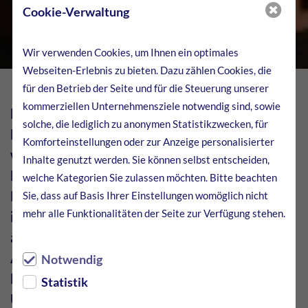
Cookie-Verwaltung
Wir verwenden Cookies, um Ihnen ein optimales
Webseiten-Erlebnis zu bieten. Dazu zählen Cookies, die
für den Betrieb der Seite und für die Steuerung unserer
kommerziellen Unternehmensziele notwendig sind, sowie
Magnesium ist einer der wichtigsten
solche, die lediglich zu anonymen Statistikzwecken, für
Bestandteile von Aluminiumlegierungen. 2001
Komforteinstellungen oder zur Anzeige personalisierter
wurde die letzte Magnesiumproduktion in
Inhalte genutzt werden. Sie können selbst entscheiden,
Europa aufgegeben. Seither werden rund 95
welche Kategorien Sie zulassen möchten. Bitte beachten
Prozent des europäischen Bedarfs aus China
Sie, dass auf Basis Ihrer Einstellungen womöglich nicht
mehr alle Funktionalitäten der Seite zur Verfügung stehen.
importiert. Das Reich der Mitte versorgt
aktuell primär den eigenen Markt. Welche
Auswirkungen das auf den Rohstoffbestand in
Notwendig
Europa hat und worauf es für verarbeitende
Statistik
Unternehmen und Großhändler jetzt