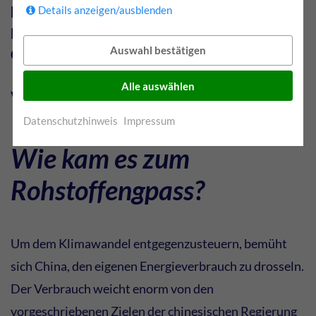
besonders ankommt, weiß Manuel Mittelstädt,
Details anzeigen/ausblenden
Leitung Geschäftsbereich Aluminium bei
Auswahl bestätigen
Günther + Schramm.
Alle auswählen
Veröffentlicht: Dezember 2021
Datenschutzhinweis
Impressum
Wie kam es zum
Rohstoffengpass?
Um dem Klimawandel entgegenzusteuern, bemüht
sich China, den eigenen Energieverbrauch zu drosseln.
Der Verbrauch weicht enorm von den
vorgeschriebenen Zielen der chinesischen Regierung