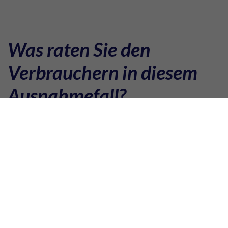
Was raten Sie den
Verbrauchern in diesem
Ausnahmefall?
Der Markt befindet sich momentan in einer absoluten
Ausnahmesituation. Es herrscht ein regelrechter
Kampf um jede Tonne Aluminium. Dieser Kampf darf
aber nicht auf den Schultern der Kunden ausgetragen
werden. Sie haben momentan natürlich Angst um die
Produktionen und reagieren deshalb sehr panisch.