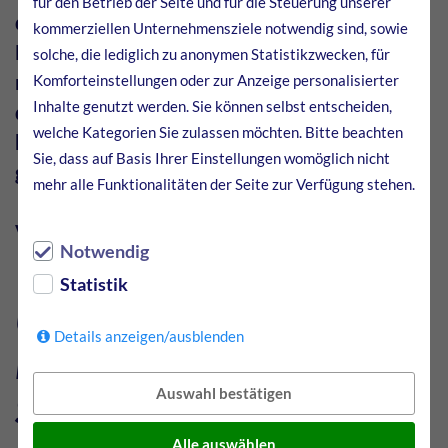
für den Betrieb der Seite und für die Steuerung unserer
decken. Zudem können unerwünschte
kommerziellen Unternehmensziele notwendig sind, sowie
Begleitelemente die Attribute des Materials
solche, die lediglich zu anonymen Statistikzwecken, für
negativ beeinflussen. Dementsprechend ist bei
Komforteinstellungen oder zur Anzeige personalisierter
Inhalte genutzt werden. Sie können selbst entscheiden,
der Arbeit mit Stahl ein ausgeprägtes Know-
welche Kategorien Sie zulassen möchten. Bitte beachten
how nötig, um die passende Eigenschaft zu
Sie, dass auf Basis Ihrer Einstellungen womöglich nicht
garantieren.
mehr alle Funktionalitäten der Seite zur Verfügung stehen.
Veröffentlicht: Oktober 2022
Notwendig
Statistik
Unterschiede der
Details anzeigen/ausblenden
Legierungselemente im
Auswahl bestätigen
Stahl
Alle auswählen