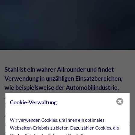
Stahl ist ein wahrer Allrounder und findet
Verwendung in unzähligen Einsatzbereichen,
wie beispielsweise der Automobilindustrie,
Architektur, Eisenbahnschienen oder sogar
Cookie-Verwaltung
Küchenutensilien. Abhängig vom
Anwendungsfeld muss Stahl mit
Wir verwenden Cookies, um Ihnen ein optimales
unterschiedlichen Legierungselementen legiert
Webseiten-Erlebnis zu bieten. Dazu zählen Cookies, die
sein, um die entsprechenden Anforderungen zu