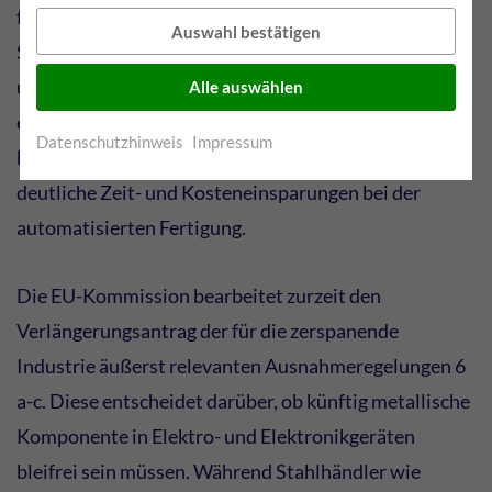
feinverteilte Bleieinschlüsse im Stahl, die den
Auswahl bestätigen
Spanbruch erleichtern sowie die Oberflächenqualität
und die Qualität der Schnittflächen verbessern. Das
Alle auswählen
ermöglicht einen störungsfreien Automatenbetrieb,
Datenschutzhinweis
Impressum
höhere Schnittgeschwindigkeiten und somit auch
deutliche Zeit- und Kosteneinsparungen bei der
automatisierten Fertigung.
Die EU-Kommission bearbeitet zurzeit den
Verlängerungsantrag der für die zerspanende
Industrie äußerst relevanten Ausnahmeregelungen 6
a-c. Diese entscheidet darüber, ob künftig metallische
Komponente in Elektro- und Elektronikgeräten
bleifrei sein müssen. Während Stahlhändler wie