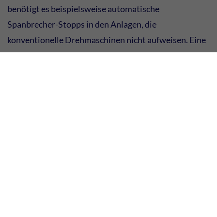
benötigt es beispielsweise automatische
Spanbrecher-Stopps in den Anlagen, die
konventionelle Drehmaschinen nicht aufweisen. Eine
Modernisierung der noch einwandfreien und
funktionstüchtigen Bestandsmaschinen wäre nicht
nachhaltig und gleichzeitig mit erheblichen
Kostensteigerungen verbunden.
Die Devise: dranbleiben!
„Wir beobachten, dass der Trend hin zu bleifreien
Stählen geht. Darauf müssen Stahlhändler jetzt schon