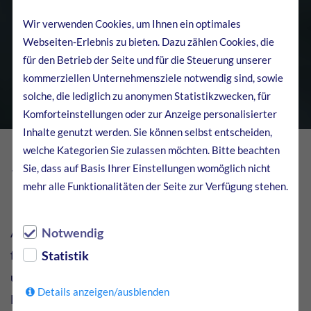
Wir verwenden Cookies, um Ihnen ein optimales
Webseiten-Erlebnis zu bieten. Dazu zählen Cookies, die
für den Betrieb der Seite und für die Steuerung unserer
kommerziellen Unternehmensziele notwendig sind, sowie
solche, die lediglich zu anonymen Statistikzwecken, für
Komforteinstellungen oder zur Anzeige personalisierter
Inhalte genutzt werden. Sie können selbst entscheiden,
welche Kategorien Sie zulassen möchten. Bitte beachten
Sie, dass auf Basis Ihrer Einstellungen womöglich nicht
Was ist Automatenstahl?
mehr alle Funktionalitäten der Seite zur Verfügung stehen.
Automatenstähle sind Qualitätsstahllegierungen, die
Notwendig
für die Zerspanung auf automatisierten Werkzeug-
Statistik
und Drehmaschinen optimiert sind. Das
Details anzeigen/ausblenden
Legierungselement Blei sorgt dabei für heterogene